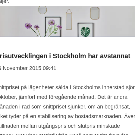
ljer.
risutvecklingen i Stockholm har avstannat
6 November 2015 09:41
ittpriset på lägenheter sålda i Stockholms innerstad sjö
 oktober, jämfört med föregående månad. Det är andra
ånaden i rad som snittpriset sjunker, om än begränsat,
ilket tyder på en stabilisering av bostadsmarknaden. Äve
illnaden mellan utgångspris och slutpris minskade i