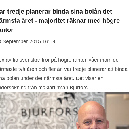
ar tredje planerar binda sina bolån det
ärmsta året - majoritet räknar med högre
äntor
0 September 2015 16:59
ex av tio svenskar tror på högre räntenivåer inom de
rmaste två åren och fler än var tredje planerar att binda
na bolån under det närmsta året. Det visar en
ndersökning från mäklarfirman Bjurfors.