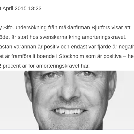
3 April 2015 13:23
 Sifo-undersökning från mäklarfirman Bjurfors visar att
ödet är stort hos svenskarna kring amorteringskravet.
stan varannan är positiv och endast var fjärde är negati
t är framförallt boende i Stockholm som är positiva – he
 procent är för amorteringskravet här.