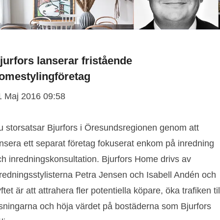
jurfors lanserar fristående
omestylingföretag
1 Maj 2016 09:58
u storsatsar Bjurfors i Öresundsregionen genom att
ansera ett separat företag fokuserat enkom på inredning
ch inredningskonsultation. Bjurfors Home drivs av
nredningsstylisterna Petra Jensen och Isabell Andén och
ftet är att attrahera fler potentiella köpare, öka trafiken til
isningarna och höja värdet på bostäderna som Bjurfors