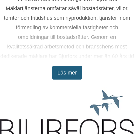
90 kontor runt om i Sverige och i Spanien.
Mäklartjänsterna omfattar såväl bostadsrätter, villor,
tomter och fritidshus som nyproduktion, tjänster inom
förmedling av kommersiella fastigheter och
ombildningar till bostadsrätter. Genom en
kvalitetssäkrad arbetsmetod och branschens mest
dedikerade mäklare har Bjurfors under mer än 60 års tid
tagit kunderna till lyckade bostadsaffärer.
Läs mer