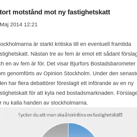
tort motstånd mot ny fastighetskatt
 Maj 2014 12:21
ockholmarna är starkt kritiska till en eventuell framtida
stighetskatt. Nästan tre av fem är emot ett sådant försla
ch en av fem är för. Det visar Bjurfors Bostadsbarometer
om genomförts av Opinion Stockholm. Under den senast
den har flera debattörer föreslagit ett införande av en ny
astighetskatt för att kyla ned bostadsmarknaden. Förslag
år nu kalla handen av stockholmarna.