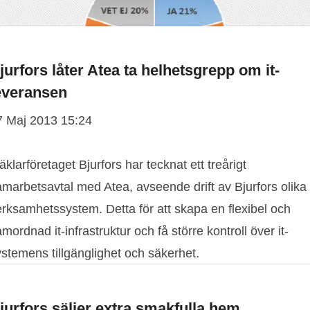
jurfors låter Atea ta helhetsgrepp om it-
everansen
7 Maj 2013 15:24
klarföretaget Bjurfors har tecknat ett treårigt
amarbetsavtal med Atea, avseende drift av Bjurfors olika
erksamhetssystem. Detta för att skapa en flexibel och
mordnad it-infrastruktur och få större kontroll över it-
stemens tillgänglighet och säkerhet.
jurfors säljer extra smakfulla hem