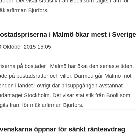
tober. Det visar statistik från Booli som tagits fram för
klarfirman Bjurfors.
ostadspriserna i Malmö ökar mest i Sverige
3 Oktober 2015 15:05
riserna på bostäder i Malmö har ökat den senaste tiden,
åde på bostadsrätter och villor. Därmed går Malmö mot
enden i landet i övrigt där prisuppgången avstannat
dantaget Stockholm. Det visar statistik från Booli som
gits fram för mäklarfirman Bjurfors.
venskarna öppnar för sänkt ränteavdrag