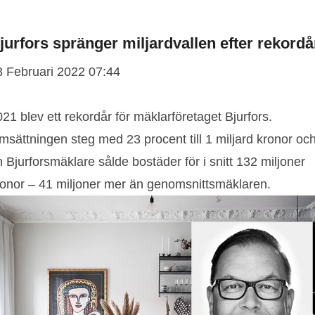
jurfors spränger miljardvallen efter rekordå
8 Februari 2022 07:44
21 blev ett rekordår för mäklarföretaget Bjurfors.
msättningen steg med 23 procent till 1 miljard kronor oc
 Bjurforsmäklare sålde bostäder för i snitt 132 miljoner
ronor – 41 miljoner mer än genomsnittsmäklaren.