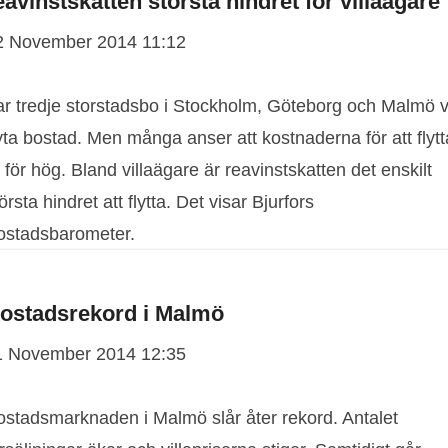
eavinstskatten största hindret för villaägare
2 November 2014 11:12
ar tredje storstadsbo i Stockholm, Göteborg och Malmö vi
ta bostad. Men många anser att kostnaderna för att flytt
 för hög. Bland villaägare är reavinstskatten det enskilt
örsta hindret att flytta. Det visar Bjurfors
ostadsbarometer.
ostadsrekord i Malmö
1 November 2014 12:35
ostadsmarknaden i Malmö slår åter rekord. Antalet