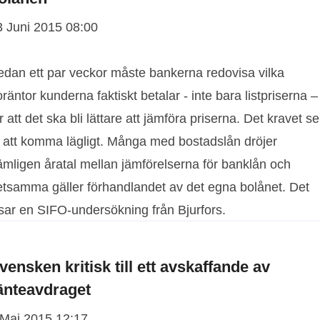
3 Juni 2015 08:00
edan ett par veckor måste bankerna redovisa vilka
räntor kunderna faktiskt betalar - inte bara listpriserna –
r att det ska bli lättare att jämföra priserna. Det kravet se
t att komma lägligt. Många med bostadslån dröjer
ämligen åratal mellan jämförelserna för banklån och
etsamma gäller förhandlandet av det egna bolånet. Det
isar en SIFO-undersökning från Bjurfors.
vensken kritisk till ett avskaffande av
änteavdraget
 Maj 2015 12:17