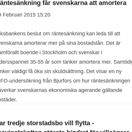
äntesänkning får svenskarna att amortera
9 Februari 2015 15:20
ksbankens beslut om räntesänkning kan leda till att
venskarna amorterar mer på sina bostadslån. Det är
ramförallt boende i Stockholm och svenskar i
ldersspannet 35-55 år som tänker amortera mer. Samtidi
nker väldigt få öka sin skuldsättning. Det visar en ny
IFO-undersökning från Bjurfors om hur räntesänkningen
åverkar svenskarnas ekonomiska agerande gällande
ostäder.
ar tredje storstadsbo vill flytta -