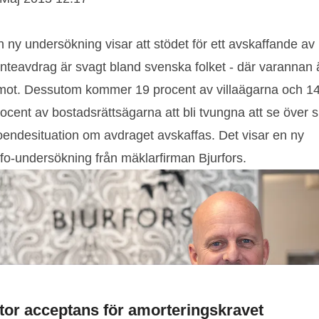
 ny undersökning visar att stödet för ett avskaffande av
änteavdrag är svagt bland svenska folket - där varannan 
mot. Dessutom kommer 19 procent av villaägarna och 1
ocent av bostadsrättsägarna att bli tvungna att se över s
oendesituation om avdraget avskaffas. Det visar en ny
ifo-undersökning från mäklarfirman Bjurfors.
tor acceptans för amorteringskravet