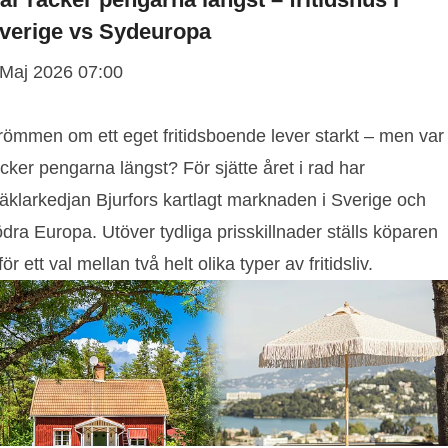
verige vs Sydeuropa
 Maj 2026 07:00
römmen om ett eget fritidsboende lever starkt – men var
cker pengarna längst? För sjätte året i rad har
äklarkedjan Bjurfors kartlagt marknaden i Sverige och
dra Europa. Utöver tydliga prisskillnader ställs köparen
för ett val mellan två helt olika typer av fritidsliv.