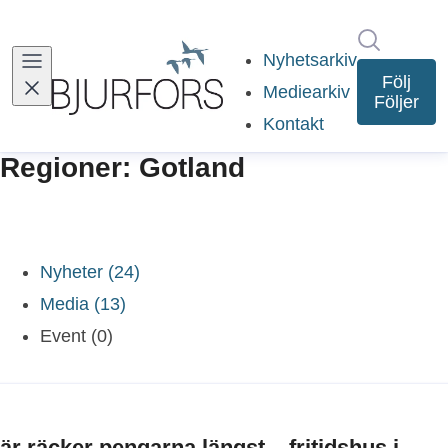
Sök i ny
Nyhetsarkiv
Följ
Mediearkiv
Följer
Kontakt
Regioner: Gotland
Nyheter (24)
Media (13)
Event (0)
är räcker pengarna längst – fritidshus i