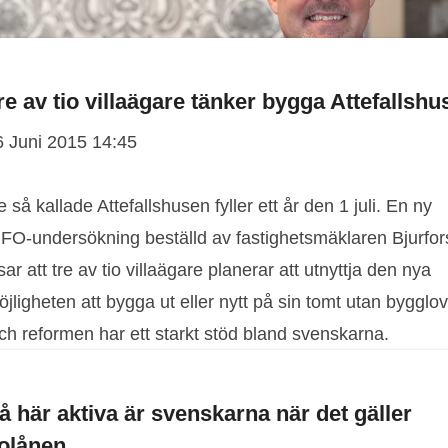
re av tio villaägare tänker bygga Attefallshu
6 Juni 2015 14:45
 så kallade Attefallshusen fyller ett år den 1 juli. En ny
IFO-undersökning beställd av fastighetsmäklaren Bjurfor
sar att tre av tio villaägare planerar att utnyttja den nya
jligheten att bygga ut eller nytt på sin tomt utan bygglov
ch reformen har ett starkt stöd bland svenskarna.
å här aktiva är svenskarna när det gäller
olånen