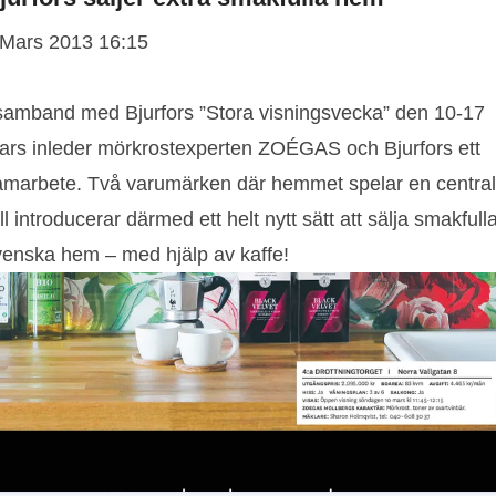
 Mars 2013 16:15
 samband med Bjurfors ”Stora visningsvecka” den 10-17
ars inleder mörkrostexperten ZOÉGAS och Bjurfors ett
amarbete. Två varumärken där hemmet spelar en central
ll introducerar därmed ett helt nytt sätt att sälja smakfull
venska hem – med hjälp av kaffe!