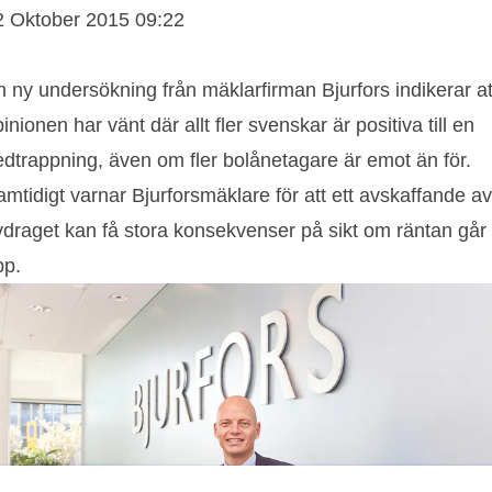
2 Oktober 2015 09:22
 ny undersökning från mäklarfirman Bjurfors indikerar at
inionen har vänt där allt fler svenskar är positiva till en
edtrappning, även om fler bolånetagare är emot än för.
mtidigt varnar Bjurforsmäklare för att ett avskaffande av
vdraget kan få stora konsekvenser på sikt om räntan går
pp.