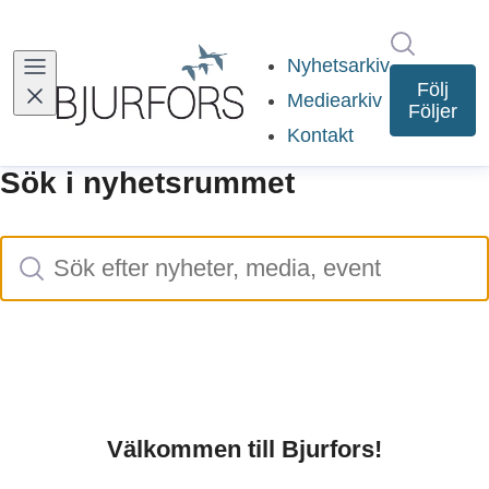
Sök i ny
(current)
Nyhetsarkiv
Följ
Mediearkiv
Följer
Kontakt
Sök i nyhetsrummet
Sök
Sök efter nyheter, media, event
Välkommen till Bjurfors!