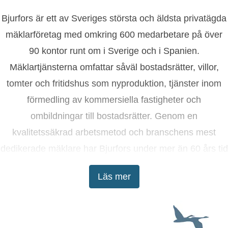
Bjurfors är ett av Sveriges största och äldsta privatägda
mäklarföretag med omkring 600 medarbetare på över
90 kontor runt om i Sverige och i Spanien.
Mäklartjänsterna omfattar såväl bostadsrätter, villor,
tomter och fritidshus som nyproduktion, tjänster inom
förmedling av kommersiella fastigheter och
ombildningar till bostadsrätter. Genom en
kvalitetssäkrad arbetsmetod och branschens mest
dedikerade mäklare har Bjurfors under mer än 60 års tid
tagit kunderna till lyckade bostadsaffärer.
Läs mer