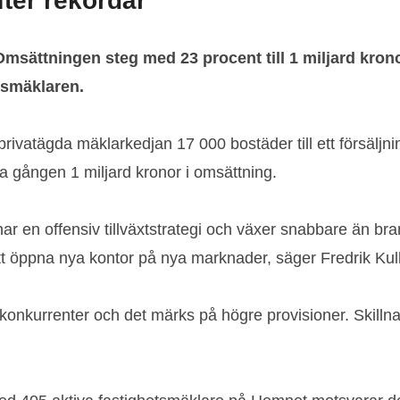
fter rekordår
 Omsättningen steg med 23 procent till 1 miljard kron
tsmäklaren.
privatägda mäklarkedjan 17 000 bostäder till ett försälj
ta gången 1 miljard kronor i omsättning.
ar en offensiv tillväxtstrategi och växer snabbare än br
 öppna nya kontor på nya marknader, säger Fredrik Kull
konkurrenter och det märks på högre provisioner. Skillnad