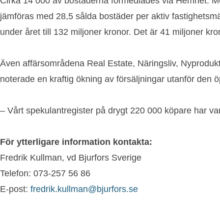
Cirka 14 000 av bostäderna förmedlades via Hemnet. Me
jämföras med 28,5 sålda bostäder per aktiv fastighetsmäk
under året till 132 miljoner kronor. Det är 41 miljoner 
Även affärsområdena Real Estate, Näringsliv, Nyproduk
noterade en kraftig ökning av försäljningar utanför den
– Vårt spekulantregister på drygt 220 000 köpare har vari
För ytterligare information kontakta:
Fredrik Kullman, vd Bjurfors Sverige
Telefon: 073-257 56 86
E-post:
fredrik.kullman@bjurfors.se