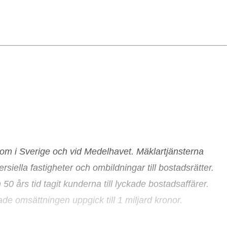
 om i Sverige och vid Medelhavet. Mäklartjänsterna
siella fastigheter och ombildningar till bostadsrätter.
års tid tagit kunderna till lyckade bostadsaffärer.
de omsättningen uppgick till 1 miljard kronor.