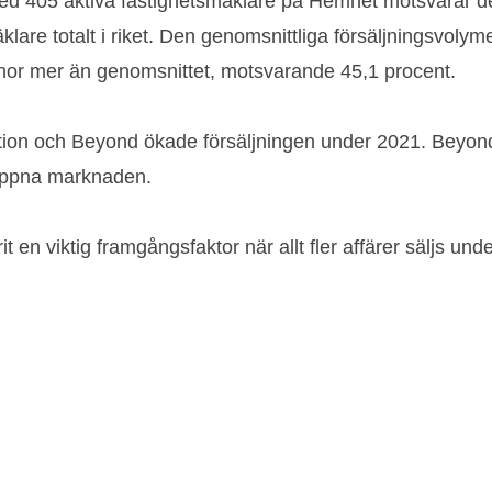
d 405 aktiva fastighetsmäklare på Hemnet motsvarar det
lare totalt i riket. Den genomsnittliga försäljningsvolym
kronor mer än genomsnittet, motsvarande 45,1 procent.
tion och Beyond ökade försäljningen under 2021. Beyond
 öppna marknaden.
t en viktig framgångsfaktor när allt fler affärer säljs un