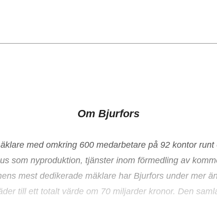
Om Bjurfors
smäklare med omkring 600 medarbetare på 92 kontor runt
dshus som nyproduktion, tjänster inom förmedling av kommer
s mest dedikerade mäklare har Bjurfors under mer än 50 
r till ett totalt värde om 70 miljarder kronor. Den samla