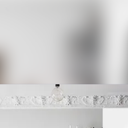
Ny
Me
Ko