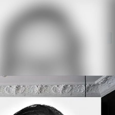
hetsarkiv
Sök i nyhetsrumm
Följ
Följer
diearkiv
ntakt