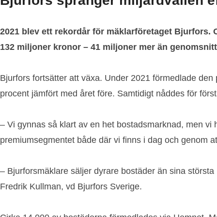
Bjurfors spränger miljardvallen e
2021 blev ett rekordår för mäklarföretaget Bjurfors.
132 miljoner kronor – 41 miljoner mer än genomsnit
Bjurfors fortsätter att växa. Under 2021 förmedlade den 
procent jämfört med året före. Samtidigt nåddes för förs
– Vi gynnas så klart av en het bostadsmarknad, men vi h
premiumsegmentet både där vi finns i dag och genom att
– Bjurforsmäklare säljer dyrare bostäder än sina största 
Fredrik Kullman, vd Bjurfors Sverige.