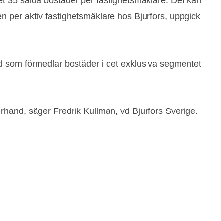
 35 sålda bostäder per fastighetsmäklare. Det kan
en per aktiv fastighetsmäklare hos Bjurfors, uppgick
 som förmedlar bostäder i det exklusiva segmentet
derhand, säger Fredrik Kullman, vd Bjurfors Sverige.