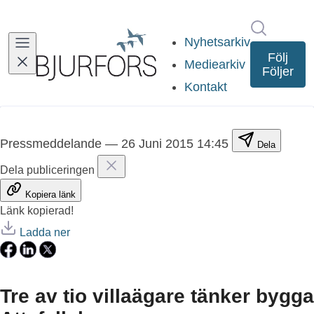
Sök i ny
Nyhetsarkiv
Följ
Mediearkiv
Följer
Kontakt
Pressmeddelande
—
26 Juni 2015 14:45
Dela
Dela publiceringen
Kopiera länk
Länk kopierad!
Ladda ner
Tre av tio villaägare tänker bygga