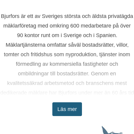
Bjurfors är ett av Sveriges största och äldsta privatägda
mäklarföretag med omkring 600 medarbetare på över
90 kontor runt om i Sverige och i Spanien.
Mäklartjänsterna omfattar såväl bostadsrätter, villor,
tomter och fritidshus som nyproduktion, tjänster inom
förmedling av kommersiella fastigheter och
ombildningar till bostadsrätter. Genom en
kvalitetssäkrad arbetsmetod och branschens mest
dedikerade mäklare har Bjurfors under mer än 60 års tid
tagit kunderna till lyckade bostadsaffärer.
Läs mer