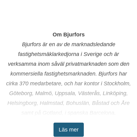
Om Bjurfors
Bjurfors är en av de marknadsledande
fastighetsmäklarkedjorna i Sverige och är
verksamma inom såväl privatmarknaden som den
kommersiella fastighetsmarknaden. Bjurfors har
cirka 370 medarbetare, och har kontor i Stockholm,
Göteborg, Malmö, Uppsala, Västerås, Linköping,
Helsingborg, Halmstad, Bohuslän, Båstad och Åre
samt på Gotland, i spanska Barcelona,
Torrevieja/Costa Blanca och Marbella samt på
Läs mer
franska Rivieran. Se även
www.bjurfors.se
.