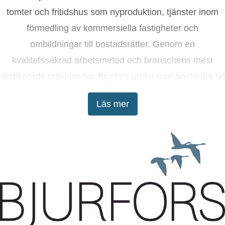
tomter och fritidshus som nyproduktion, tjänster inom
förmedling av kommersiella fastigheter och
ombildningar till bostadsrätter. Genom en
kvalitetssäkrad arbetsmetod och branschens mest
dedikerade mäklare har Bjurfors under mer än 60 års tid
tagit kunderna till lyckade bostadsaffärer.
Läs mer