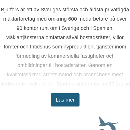
Bjurfors är ett av Sveriges största och äldsta privatägda
mäklarföretag med omkring 600 medarbetare på över
90 kontor runt om i Sverige och i Spanien.
Mäklartjänsterna omfattar såväl bostadsrätter, villor,
tomter och fritidshus som nyproduktion, tjänster inom
förmedling av kommersiella fastigheter och
ombildningar till bostadsrätter. Genom en
kvalitetssäkrad arbetsmetod och branschens mest
dedikerade mäklare har Bjurfors under mer än 60 års tid
tagit kunderna till lyckade bostadsaffärer.
Läs mer