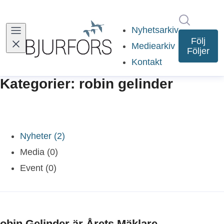
Sök i ny
Nyhetsarkiv
Följ
Mediearkiv
Följer
Kontakt
Kategorier: robin gelinder
Nyheter (2)
Media (0)
Event (0)
obin Gelinder är Årets Mäklare