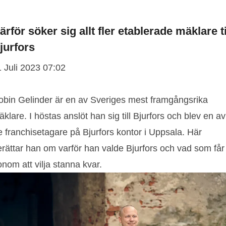
ärför söker sig allt fler etablerade mäklare ti
jurfors
1 Juli 2023 07:02
obin Gelinder är en av Sveriges mest framgångsrika
klare. I höstas anslöt han sig till Bjurfors och blev en av
e franchisetagare på Bjurfors kontor i Uppsala. Här
erättar han om varför han valde Bjurfors och vad som får
nom att vilja stanna kvar.