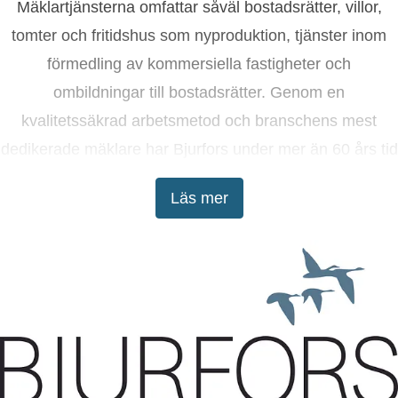
Mäklartjänsterna omfattar såväl bostadsrätter, villor,
tomter och fritidshus som nyproduktion, tjänster inom
förmedling av kommersiella fastigheter och
ombildningar till bostadsrätter. Genom en
kvalitetssäkrad arbetsmetod och branschens mest
dedikerade mäklare har Bjurfors under mer än 60 års tid
tagit kunderna till lyckade bostadsaffärer.
Läs mer