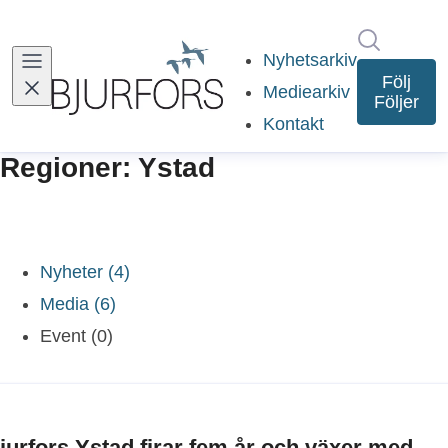
Sök i ny
Nyhetsarkiv
Följ
Mediearkiv
Följer
Kontakt
Regioner: Ystad
Nyheter (4)
Media (6)
Event (0)
jurfors Ystad firar fem år och växer med