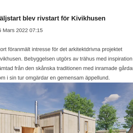
äljstart blev rivstart för Kivikhusen
6 Mars 2022 07:15
ort föranmält intresse för det arkitektdrivna projektet
ivikhusen. Bebyggelsen utgörs av trähus med inspiration
ämtad från den skånska traditionen med inramade gårda
om i sin tur omgärdar en gemensam äppellund.