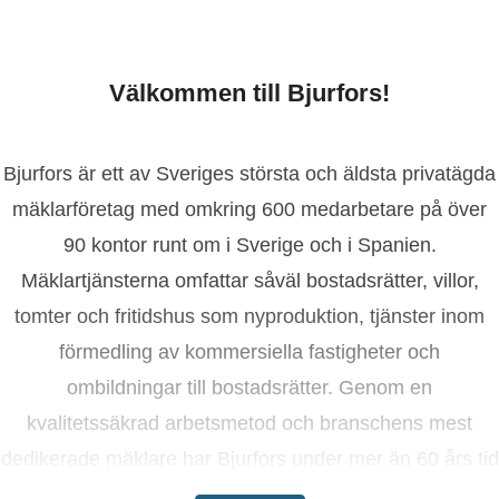
Välkommen till Bjurfors!
Bjurfors är ett av Sveriges största och äldsta privatägda
mäklarföretag med omkring 600 medarbetare på över
90 kontor runt om i Sverige och i Spanien.
Mäklartjänsterna omfattar såväl bostadsrätter, villor,
tomter och fritidshus som nyproduktion, tjänster inom
förmedling av kommersiella fastigheter och
ombildningar till bostadsrätter. Genom en
kvalitetssäkrad arbetsmetod och branschens mest
dedikerade mäklare har Bjurfors under mer än 60 års tid
tagit kunderna till lyckade bostadsaffärer.