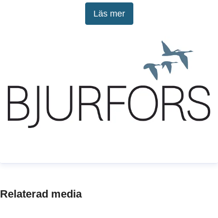
kvalitetssäkrad arbetsmetod och branschens mest
Läs mer
dedikerade mäklare har Bjurfors under nära 60 års
tid tagit kunderna till lyckade bostadsaffärer.
Relaterad media