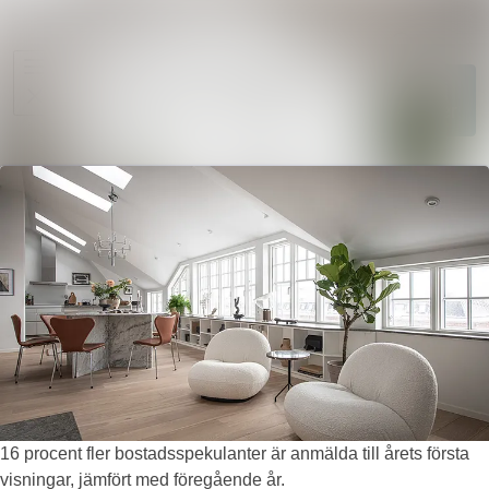
Sök i ny
Nyhetsarkiv
Följ
Mediearkiv
Följer
Kontakt
16 procent fler bostadsspekulanter är anmälda till årets första
visningar, jämfört med föregående år.