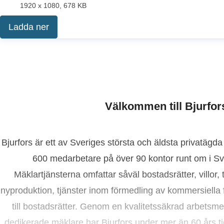
1920 x 1080, 678 KB
Ladda ner
Välkommen till Bjurfor
Bjurfors är ett av Sveriges största och äldsta privatäg
600 medarbetare på över 90 kontor runt om i Sv
Mäklartjänsterna omfattar såväl bostadsrätter, villor,
nyproduktion, tjänster inom förmedling av kommersiella 
till bostadsrätter. Genom en kvalitetssäkrad arbets
dedikerade mäklare har Bjurfors under mer än 60 års tid