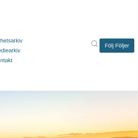
hetsarkiv
Sök i nyhetsrumm
Följ
Följer
diearkiv
ntakt