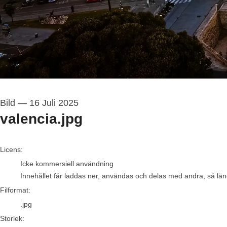
Bild
—
16 Juli 2025
valencia.jpg
go to media item
Licens:
Icke kommersiell användning
Innehållet får laddas ner, användas och delas med andra, så länge
Filformat:
.jpg
Storlek: