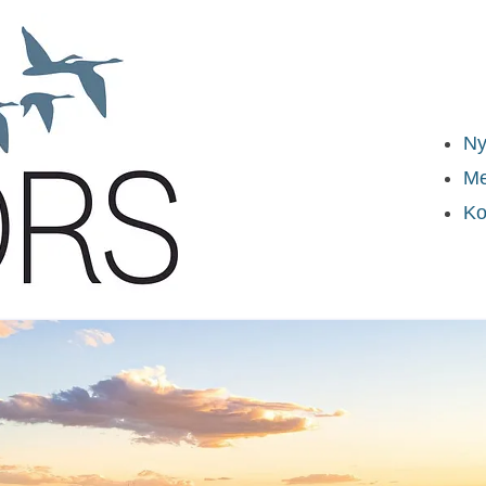
Ny
Me
Ko