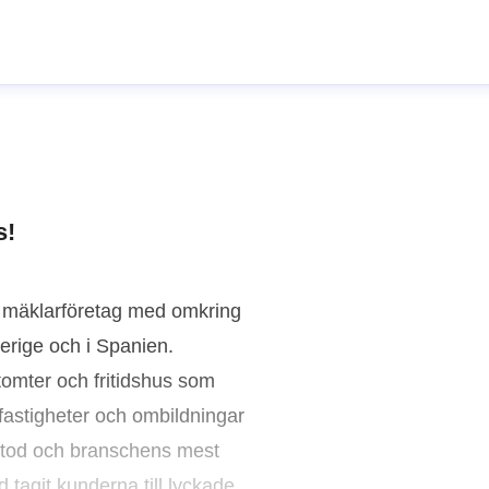
s!
da mäklarföretag med omkring
erige och i Spanien.
 tomter och fritidshus som
fastigheter och ombildningar
metod och branschens mest
 tagit kunderna till lyckade