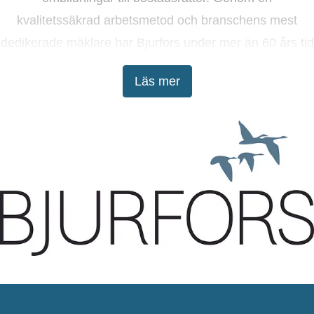
kvalitetssäkrad arbetsmetod och branschens mest
dedikerade mäklare har Bjurfors under mer än 60 års tid
tagit kunderna till lyckade bostadsaffärer.
Läs mer