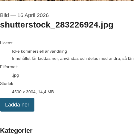
Bild
—
16 April 2026
shutterstock_283226924.jpg
go to media item
Licens:
Icke kommersiell användning
Innehållet får laddas ner, användas och delas med andra, så länge
Filformat:
.jpg
Storlek:
4500 x 3004, 14,4 MB
Ladda ner
Kategorier